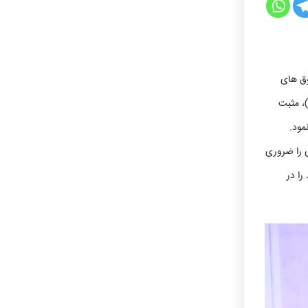
وق های
، مثبت
مود.
 را ضروری
را در