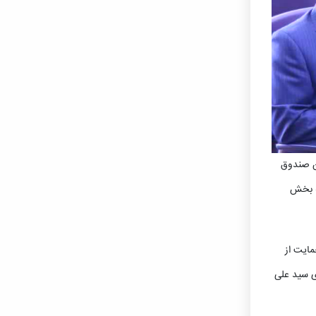
ن صندوق
ه بخش
مایت از
ی سید علی