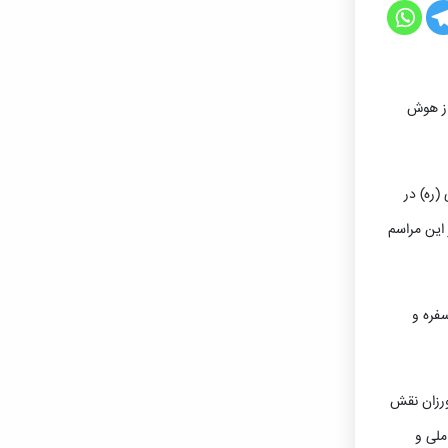
از هوش
ر مرکز آموزشی امام خمینی (ره) در
این مراسم
، سفره و
ورزان نقش
ملی و