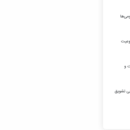
می‌ها
روعیت
ت و
نی تشویق