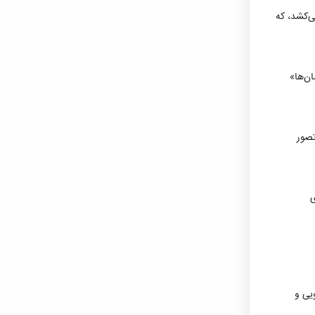
ی‌کشد، که
ان‌ها»
تصور
ی
یی و