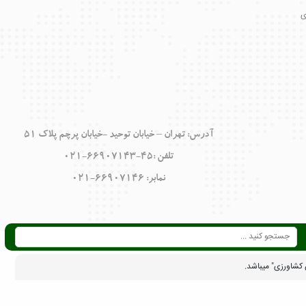
ی
آدرس: تهران – خيابان توحيد -خيابان پرچم پلاک 51
تلفن :45-66907143-021
نمابر: 66907146-021
کشاورزی" میباشد.