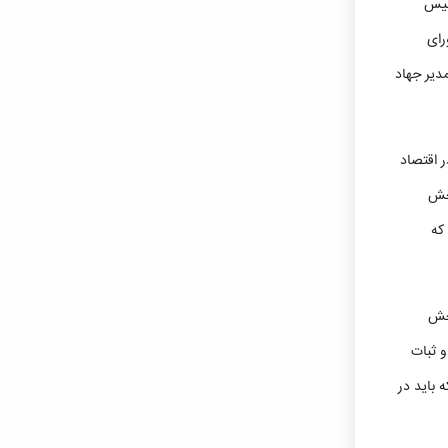
ئیس
رای
دیر جهاد
 اقتصاد
بخش
که
بخش
و ثبات
 باید در