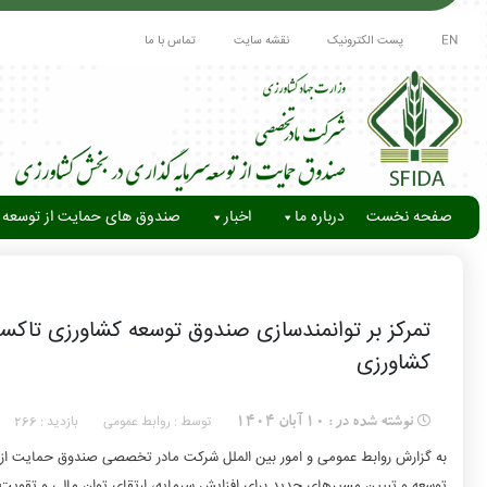
EN
پست الکترونیک
نقشه سایت
تماس با ما
صفحه نخست
درباره ما
اخبار
صندوق های حمایت از توسعه 
تمرکز بر توانمندسازی صندوق توسعه کشاورزی تاکست
کشاورزی
توسط : روابط عمومی
بازدید :
نوشته شده در :
10 آبان 1404
266
به گزارش روابط عمومی و امور بین الملل شرکت مادر تخصصی صندوق حمایت از
توسعه و تبیین مسیرهای جدید برای افزایش سرمایه، ارتقای توان مالی و تقوی