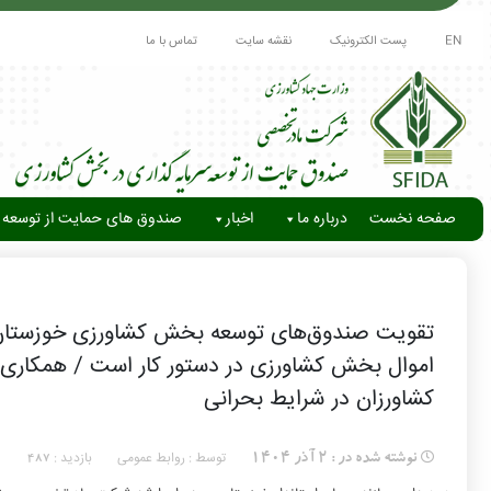
EN
پست الکترونیک
نقشه سایت
تماس با ما
صفحه نخست
درباره ما
اخبار
صندوق های حمایت از توسعه 
تقویت صندوق‌های توسعه بخش کشاورزی خوزستان برا
اموال بخش کشاورزی در دستور کار است / همکاری 
کشاورزان در شرایط بحرانی
توسط : روابط عمومی
بازدید :
نوشته شده در :
2 آذر 1404
487