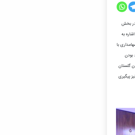
 در بخش
شاره به
امداری با
د بودن
ان گلستان
ز پیگیری