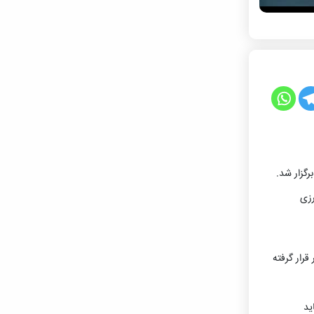
رگزار شد.
رزی
رار گرفته
ید