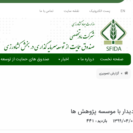
EN
پست الکترونیک
نقشه سایت
تماس با ما
صفحه نخست
درباره ما
اخبار
صندوق های حمایت از توسعه 
» گزارش تصویری
یدار با موسسه پژوهش ها
۱۳۹۹/۰۴/۰
بازدید : 441