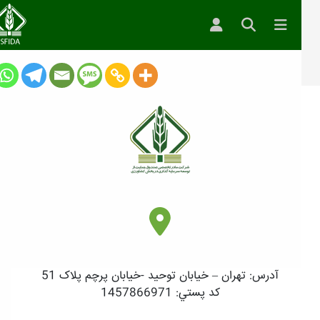
اس با ما
آدرس: تهران – خيابان توحيد -خيابان پرچم پلاک 51
كد پستي: 1457866971