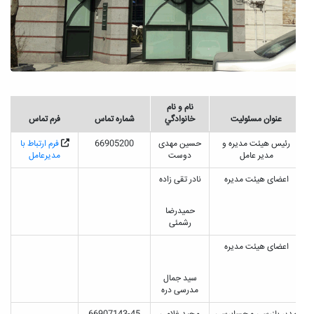
نام و نام
عنوان مسئوليت
خانوادگي
شماره تماس
فرم تماس
رئيس هيئت مديره و
حسین مهدی
66905200
فرم ارتباط با
مدير عامل
دوست
مدیرعامل
اعضای هيئت مديره
نادر تقی زاده
حمیدرضا
رشمئی
اعضای هيئت مديره
سید جمال
مدرسی دره