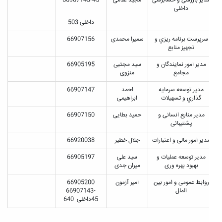
دیر بازرسی و حسابرسی
مجید غلامی
66907143-45
داخلی
داخلی 503
سرپرست برنامه ريزي و
سمیرا محمدی
66907156
تجهيز منابع
مدير امور نمايندگان و
سید مجتبی
66905195
مجامع
منزوی
مدير توسعه سرمايه
احمد
66907147
گذاري و تسهيلات
ابراهیمی
مدیر منابع انسانی و
حمید بطایی
66907150
پشتیبانی
دیر امور مالی و اعتبارات
جلال خطیر
66920038
مدیر توسعه عملیات و
سید علی
66905197
بهبود بهره وری
میران جدی
روابط عمومی و امور بین
امیر آزمون
66905200
الملل
66907143-
45داخلی 640